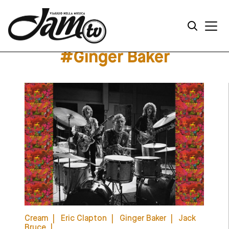
#Ginger Baker
Iscriviti alla Newsletter
Cream
Eric Clapton
Ginger Baker
Jack
Bruce