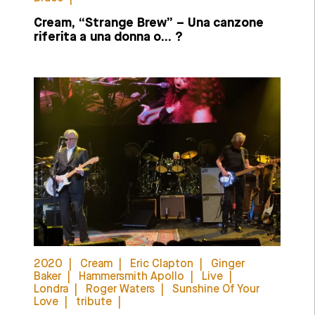
Cream, “Strange Brew” – Una canzone
riferita a una donna o… ?
2020
Cream
Eric Clapton
Ginger
Baker
Hammersmith Apollo
Live
Londra
Roger Waters
Sunshine Of Your
Love
tribute