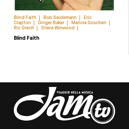
Blind Faith
Bob Seidemann
Eric
Clapton
Ginger Baker
Mariora Goschen
Ric Grech
Steve Winwood
Blind Faith