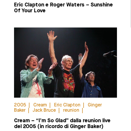
Eric Clapton e Roger Waters – Sunshine
Of Your Love
2005
Cream
Eric Clapton
Ginger
Baker
Jack Bruce
reunion
Cream – “I’m So Glad” dalla reunion live
del 2005 (in ricordo di Ginger Baker)